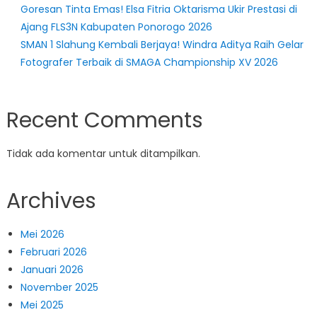
Goresan Tinta Emas! Elsa Fitria Oktarisma Ukir Prestasi di
2
Ajang FLS3N Kabupaten Ponorogo 2026
Balo
SMAN 1 Slahung Kembali Berjaya! Windra Aditya Raih Gelar
unggu
Fotografer Terbaik di SMAGA Championship XV 2026
SMPN
1
Bung
Recent Comments
3-
2
Tidak ada komentar untuk ditampilkan.
Archives
Mei 2026
Februari 2026
Januari 2026
November 2025
Mei 2025