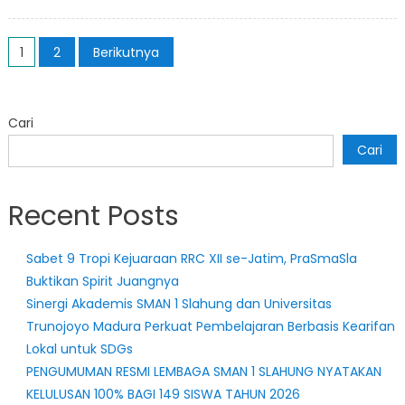
on
Antu
Open
Navigasi
Kosm
1
2
Berikutnya
Anniv
pos
42
tahu
Cari
SMAS
Cari
Cabo
Volly
SMPN
Recent Posts
1
Balo
Cuku
Sabet 9 Tropi Kejuaraan RRC XII se-Jatim, PraSmaSla
SMPN
Buktikan Spirit Juangnya
2
Sinergi Akademis SMAN 1 Slahung dan Universitas
Slah
Trunojoyo Madura Perkuat Pembelajaran Berbasis Kearifan
3-
Lokal untuk SDGs
0,
PENGUMUMAN RESMI LEMBAGA SMAN 1 SLAHUNG NYATAKAN
Heroi
KELULUSAN 100% BAGI 149 SISWA TAHUN 2026
SMPN