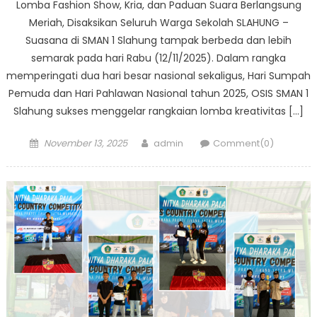
Lomba Fashion Show, Kria, dan Paduan Suara Berlangsung
Meriah, Disaksikan Seluruh Warga Sekolah SLAHUNG –
Suasana di SMAN 1 Slahung tampak berbeda dan lebih
semarak pada hari Rabu (12/11/2025). Dalam rangka
memperingati dua hari besar nasional sekaligus, Hari Sumpah
Pemuda dan Hari Pahlawan Nasional tahun 2025, OSIS SMAN 1
Slahung sukses menggelar rangkaian lomba kreativitas […]
Posted
Author
November 13, 2025
admin
Comment(0)
on