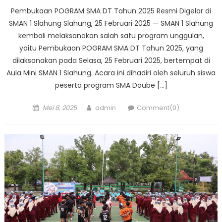
Pembukaan POGRAM SMA DT Tahun 2025 Resmi Digelar di
SMAN 1 Slahung Slahung, 25 Februari 2025 — SMAN 1 Slahung
kembali melaksanakan salah satu program unggulan,
yaitu Pembukaan POGRAM SMA DT Tahun 2025, yang
dilaksanakan pada Selasa, 25 Februari 2025, bertempat di
Aula Mini SMAN 1 Slahung. Acara ini dihadiri oleh seluruh siswa
peserta program SMA Doube […]
Posted
Author
Mei 8, 2025
admin
Comment(0)
on