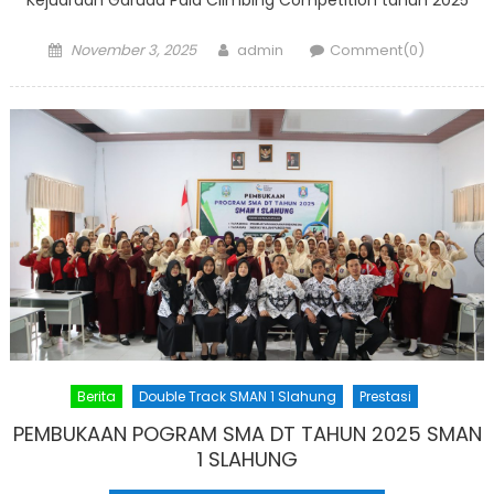
Posted
Author
November 3, 2025
admin
Comment(0)
on
Berita
Double Track SMAN 1 Slahung
Prestasi
PEMBUKAAN POGRAM SMA DT TAHUN 2025 SMAN
1 SLAHUNG