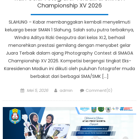
Championship XV 2026
SLAHUNG – Kabar membanggakan kembali menyelimuti
keluarga besar SMAN 1 Slahung. Salah satu putra terbaiknya,
Windra Aditya Rizki Geoputra dari kelas XI.2, berhasil
menorehkan prestasi gemilang dengan menyabet gelar
Juara Terbaik dalam ajang Photography Contest di SMAGA
Championship XV 2026. Kompetisi bergengsi tingkat Eks-
Karesidenan Madiun ini diikuti oleh puluhan fotografer muda
berbakat dari berbagai SMA/SMK […]
Posted
Author
Mei 5, 2026
admin
Comment(0)
on