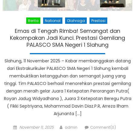
Berita
National
Olahraga
Prestasi
Emas di Tengah Rimba! Semangat dan
Kekompakan Jadi Kunci. Prestasi Gemilang
PALASCO SMA Negeri 1 Slahung
Slahung, 11 November 2025 – Kabar membanggakan datang
dari Ekstrakurikuler PALASCO SMA Negeri 1 Slahung kembali
membuktikan ketangguhan dan semangat juang yang
tinggi. Tim PALASCO berhasil menorehkan prestasi gemilang
dengan meraih gelar Juara 1 Ketepatan Perorangan Putra(
Royan Jadug Widyadhana ), Juara 3 Ketepatan Beregu Putra
( Fikki Septriyana, Mohammad Davin Diaz.P.R, Arreza Ilham
Arjunanta […]
Posted
Author
November 11, 2025
admin
Comment(0)
on