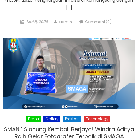
(FLS3N) 2026. Penghargaan ini diserahkan langsung dengan
[…]
Posted
Author
Mei 5, 2026
admin
Comment(0)
on
Berita
Gallery
Prestasi
Technology
SMAN 1 Slahung Kembali Berjaya! Windra Aditya
Raih Gelar Fotografer Terbaik di SMAGA