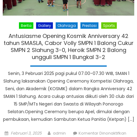
Berita
Gallery
Olahraga
Prestasi
Sports
Antusiasme Opening Kosmik Anniversary 42
tahun SMASLA, Cabor Volly SMPN 1 Balong Cukur
SMPN 2 Slahung 3-0, Heroik SMPN 2 Balong
ungguli SMPN 1 Bungkal 3-2
Senin, 3 Pebruari 2025 pagi pukul 07.00-07.30 WIB, SMAN 1
Slahung laksanakan Opening Ceremony Kompetisi Olahraga,
Seni, dan Akademik (KOSMIK) dalam Rangka Anniversary 42
SMAN 1 Slahung. Acara cukup antusias diikuti oleh 30 club dari
15 SMP/MTs Negeri dan Swasta di Wilayah Ponorogo
Selatan.Opening Ceremony berupa Apel, dimulai dengan
pembukaan, kemudian Sambutan Ketua Panitia (Ketpan) […]
Posted
Author
pada
Februari 3, 2025
admin
Komentar Dinonaktifkan