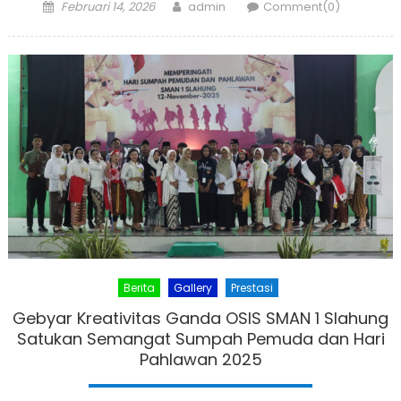
Posted
Author
Februari 14, 2026
admin
Comment(0)
on
Berita
Gallery
Prestasi
Gebyar Kreativitas Ganda OSIS SMAN 1 Slahung
Satukan Semangat Sumpah Pemuda dan Hari
Pahlawan 2025