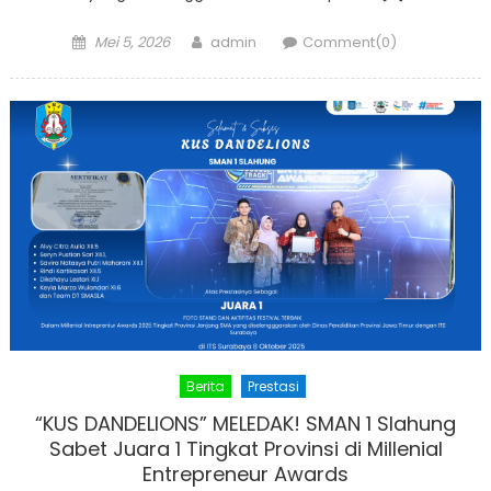
Posted
Author
Mei 5, 2026
admin
Comment(0)
on
Berita
Prestasi
“KUS DANDELIONS” MELEDAK! SMAN 1 Slahung
Sabet Juara 1 Tingkat Provinsi di Millenial
Entrepreneur Awards