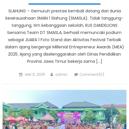
SLAHUNG – Gemuruh prestasi kembali datang dari dunia
kewirausahaan SMAN 1 Slahung (SMASLA). Tidak tanggung-
tanggung, tim kebanggaan sekolah, KUS DANDELIONS
bersama Team DT SMASLA, berhasil memuncaki podium
sebagai JUARA 1 Foto Stand dan Aktivitas Festival Terbaik
dalam ajang bergengsi Millenial Entrepreneur Awards (MEA)
2025. Ajang yang diselenggarakan oleh Dinas Pendidikan
Provinsi Jawa Timur bekerja sama […]
Posted
Author
Mei 5, 2026
admin
Comment(0)
on