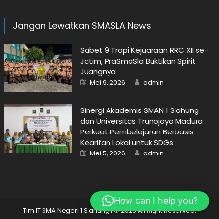
Jangan Lewatkan SMASLA News
Sabet 9 Tropi Kejuaraan RRC XII se-
Jatim, PraSmaSla Buktikan Spirit
Juangnya
Posted
Author
Mei 9, 2026
admin
on
Sinergi Akademis SMAN 1 Slahung
dan Universitas Trunojoyo Madura
Perkuat Pembelajaran Berbasis
Kearifan Lokal untuk SDGs
Posted
Author
Mei 5, 2026
admin
on
How can I help you?
Tim IT SMA Negeri 1 Slahung
|
© 2025
All Right Reserved
.