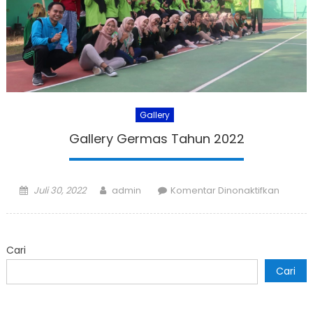
Gallery
Gallery Germas Tahun 2022
Posted
Author
pada
Juli 30, 2022
admin
Komentar Dinonaktifkan
on
Gallery
Germa
Tahun
Cari
2022
Cari