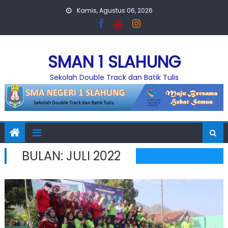
Skip
Kamis, Agustus 06, 2026
to
content
SMAN 1 SLAHUNG
Sekolah Double Track dan Batik Tulis
BULAN:
JULI 2022