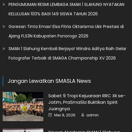
PENGUMUMAN RESMI LEMBAGA SMAN 1 SLAHUNG NYATAKAN
KELULUSAN 100% BAGI 149 SISWA TAHUN 2026
Goresan Tinta Emas! Elsa Fitria Oktarisma Ukir Prestasi di
Ajang FLS3N Kabupaten Ponorogo 2026
SMAN 1 Slahung Kembali Berjaya! Windra Aditya Raih Gelar
Fotografer Terbaik di SMAGA Championship XV 2026
Jangan Lewatkan SMASLA News
Sabet 9 Tropi Kejuaraan RRC XII se-
Jatim, PraSmaSla Buktikan Spirit
Juangnya
Posted
Author
Mei 9, 2026
admin
on