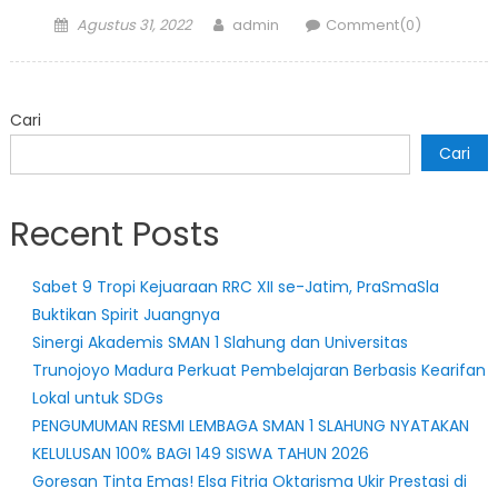
Posted
Author
Agustus 31, 2022
admin
Comment(0)
on
Cari
Cari
Recent Posts
Sabet 9 Tropi Kejuaraan RRC XII se-Jatim, PraSmaSla
Buktikan Spirit Juangnya
Sinergi Akademis SMAN 1 Slahung dan Universitas
Trunojoyo Madura Perkuat Pembelajaran Berbasis Kearifan
Lokal untuk SDGs
PENGUMUMAN RESMI LEMBAGA SMAN 1 SLAHUNG NYATAKAN
KELULUSAN 100% BAGI 149 SISWA TAHUN 2026
Goresan Tinta Emas! Elsa Fitria Oktarisma Ukir Prestasi di