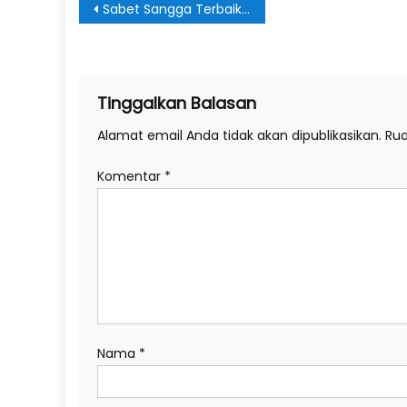
Navigasi
Sabet Sangga Terbaik Putri FRC XVIII se-Jawa Timur 2026, Prasmasla Tunjukkan Performanya
pos
Tinggalkan Balasan
Alamat email Anda tidak akan dipublikasikan.
Rua
Komentar
*
Nama
*