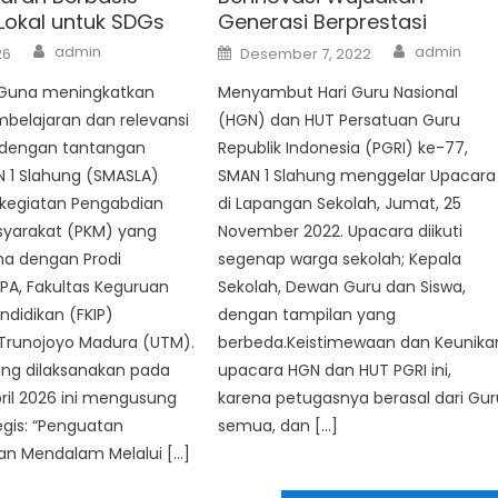
 Lokal untuk SDGs
Generasi Berprestasi
Author
Author
Posted
admin
admin
26
Desember 7, 2022
on
Guna meningkatkan
Menyambut Hari Guru Nasional
mbelajaran dan relevansi
(HGN) dan HUT Persatuan Guru
 dengan tantangan
Republik Indonesia (PGRI) ke-77,
N 1 Slahung (SMASLA)
SMAN 1 Slahung menggelar Upacara
kegiatan Pengabdian
di Lapangan Sekolah, Jumat, 25
yarakat (PKM) yang
November 2022. Upacara diikuti
ma dengan Prodi
segenap warga sekolah; Kepala
IPA, Fakultas Keguruan
Sekolah, Dewan Guru dan Siswa,
ndidikan (FKIP)
dengan tampilan yang
 Trunojoyo Madura (UTM).
berbeda.Keistimewaan dan Keunika
ang dilaksanakan pada
upacara HGN dan HUT PGRI ini,
pril 2026 ini mengusung
karena petugasnya berasal dari Gur
gis: “Penguatan
semua, dan […]
an Mendalam Melalui […]