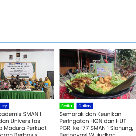
lery
Berita
Gallery
Akademis SMAN 1
Semarak dan Keunikan
dan Universitas
Peringatan HGN dan HUT
o Madura Perkuat
PGRI ke-77 SMAN 1 Slahung,
aran Berbasis
Berinovasi Wujudkan