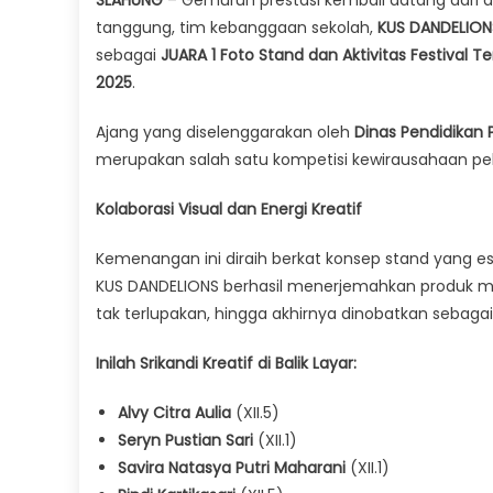
SLAHUNG
– Gemuruh prestasi kembali datang dari 
tanggung, tim kebanggaan sekolah,
KUS DANDELION
sebagai
JUARA 1 Foto Stand dan Aktivitas Festival Te
2025
.
Ajang yang diselenggarakan oleh
Dinas Pendidikan 
merupakan salah satu kompetisi kewirausahaan pelaj
Kolaborasi Visual dan Energi Kreatif
Kemenangan ini diraih berkat konsep stand yang este
KUS DANDELIONS berhasil menerjemahkan produk m
tak terlupakan, hingga akhirnya dinobatkan sebagai
Inilah Srikandi Kreatif di Balik Layar:
Alvy Citra Aulia
(XII.5)
Seryn Pustian Sari
(XII.1)
Savira Natasya Putri Maharani
(XII.1)