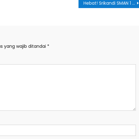
Hebat! Srikandi SMAN 1 Slahung Raih Juara 2 Business Plan Tingkat Provinsi di ITB Ahmad Dahlan Lamongan
s yang wajib ditandai
*