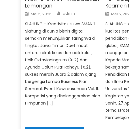
Lamongan
Kearifan
Author
Posted
Posted
admin
Mei 5, 2026
Mei 5, 20
on
on
SLAHUNG – Kreativitas siswa SMAN 1
SLAHUNG – 
Slahung di dunia bisnis digital
kualitas pe
semakin menunjukkan taringnya di
pendidikan
tingkat Jawa Timur. Duet maut
global, SMA
antara kakak kelas dan adik kelas,
menggelar 
Ucik Oktavianingrum (XI.2) dan
Kepada Mas
Ayunda Galuh Putri Rahayu (X.2),
bekerja sa
sukses meraih Juara 2 dalam ajang
Pendidikan 
bergengsi Lomba Business Plan:
dan Ilmu Pe
Semarak Event Kewirausahaan Vol. II.
Universitas
Kompetisi yang diselenggarakan oleh
Kegiatan y
Himpunan […]
Senin, 27 A
tema strate
Pembelajar