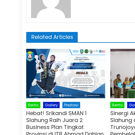
Related Articles
Berita
Gallery
Prestasi
Berita
Gal
Hebat! Srikandi SMAN 1
Sinergi 
Slahung Raih Juara 2
Slahung 
Business Plan Tingkat
Trunojoy
Provinsi di ITB Ahmad Dahlan
Pembelaj