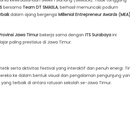
dunia kewirausahaan SMAN 1 Slahung (SMASLA). Tidak tanggung-
S
bersama
Team DT SMASLA
, berhasil memuncaki podium
rbaik
dalam ajang bergengsi
Millenial Entrepreneur Awards (MEA
Provinsi Jawa Timur
bekerja sama dengan
ITS Surabaya
ini
ar paling prestisius di Jawa Timur.
tik serta aktivitas festival yang interaktif dan penuh energi. T
ereka ke dalam bentuk visual dan pengalaman pengunjung ya
 yang terbaik di antara ratusan sekolah se-Jawa Timur.