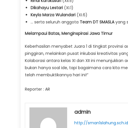
Rindi Kartikasari
(XII.5)
Dikahayu Lestari
(XI.1)
Keyla Marza Wulandari
(XI.6)
… serta seluruh anggota
Team DT SMASLA
yang s
Melampaui Batas, Menginspirasi Jawa Timur
Keberhasilan menyabet Juara 1 di tingkat provinsi 
pinggiran, melainkan pusat inkubasi kreativitas y
Kolaborasi antara kelas XI dan XII ini menunjukkan 
bukan hanya soal ide, tapi bagaimana cara kita 
telah membuktikannya hari ini!”
Reporter : AR
admin
http://sman1slahung.sch.i