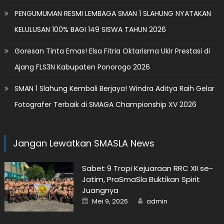
PENGUMUMAN RESMI LEMBAGA SMAN 1 SLAHUNG NYATAKAN
KELULUSAN 100% BAGI 149 SISWA TAHUN 2026
Goresan Tinta Emas! Elsa Fitria Oktarisma Ukir Prestasi di
Ajang FLS3N Kabupaten Ponorogo 2026
SMAN 1 Slahung Kembali Berjaya! Windra Aditya Raih Gelar
Fotografer Terbaik di SMAGA Championship XV 2026
Jangan Lewatkan SMASLA News
Sabet 9 Tropi Kejuaraan RRC XII se-
Jatim, PraSmaSla Buktikan Spirit
Juangnya
Posted
Author
Mei 9, 2026
admin
on