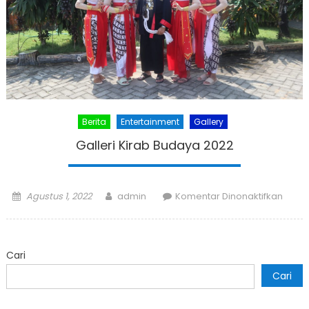
Berita
Entertainment
Gallery
Galleri Kirab Budaya 2022
Posted
Author
pada
Agustus 1, 2022
admin
Komentar Dinonaktifkan
on
Galler
Kirab
Buda
Cari
2022
Cari