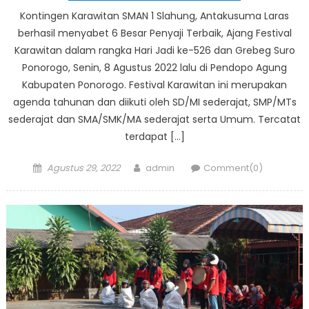
Kontingen Karawitan SMAN 1 Slahung, Antakusuma Laras
berhasil menyabet 6 Besar Penyaji Terbaik, Ajang Festival
Karawitan dalam rangka Hari Jadi ke-526 dan Grebeg Suro
Ponorogo, Senin, 8 Agustus 2022 lalu di Pendopo Agung
Kabupaten Ponorogo. Festival Karawitan ini merupakan
agenda tahunan dan diikuti oleh SD/MI sederajat, SMP/MTs
sederajat dan SMA/SMK/MA sederajat serta Umum. Tercatat
terdapat […]
Posted
Author
Agustus 29, 2022
admin
Comment(0)
on