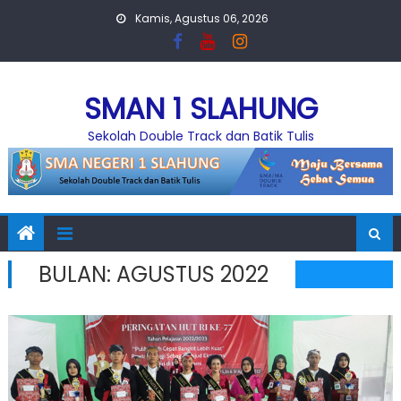
Skip
Kamis, Agustus 06, 2026
to
content
SMAN 1 SLAHUNG
Sekolah Double Track dan Batik Tulis
BULAN:
AGUSTUS 2022