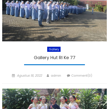
Gallery
Gallery Hut RI Ke 77
Posted
Author
Agustus 18, 2022
admin
Comment(0)
on