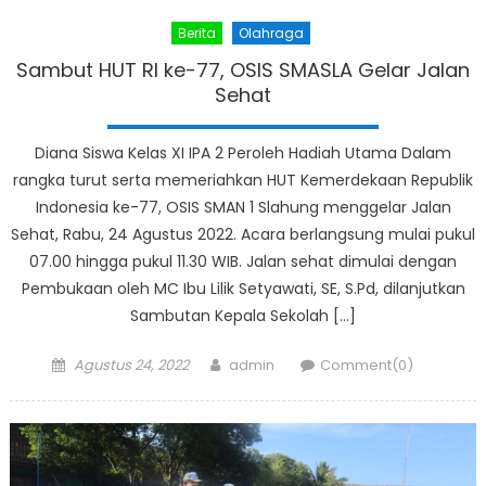
Berita
Olahraga
Sambut HUT RI ke-77, OSIS SMASLA Gelar Jalan
Sehat
Diana Siswa Kelas XI IPA 2 Peroleh Hadiah Utama Dalam
rangka turut serta memeriahkan HUT Kemerdekaan Republik
Indonesia ke-77, OSIS SMAN 1 Slahung menggelar Jalan
Sehat, Rabu, 24 Agustus 2022. Acara berlangsung mulai pukul
07.00 hingga pukul 11.30 WIB. Jalan sehat dimulai dengan
Pembukaan oleh MC Ibu Lilik Setyawati, SE, S.Pd, dilanjutkan
Sambutan Kepala Sekolah […]
Posted
Author
Agustus 24, 2022
admin
Comment(0)
on