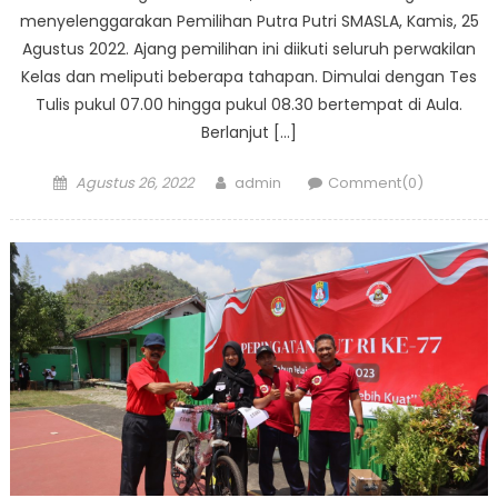
menyelenggarakan Pemilihan Putra Putri SMASLA, Kamis, 25
Agustus 2022. Ajang pemilihan ini diikuti seluruh perwakilan
Kelas dan meliputi beberapa tahapan. Dimulai dengan Tes
Tulis pukul 07.00 hingga pukul 08.30 bertempat di Aula.
Berlanjut […]
Posted
Author
Agustus 26, 2022
admin
Comment(0)
on