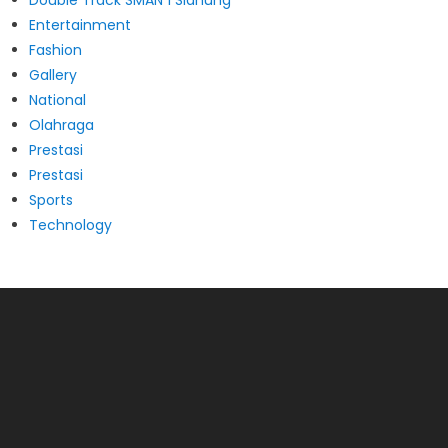
Double Track SMAN 1 Slahung
Entertainment
Fashion
Gallery
National
Olahraga
Prestasi
Prestasi
Sports
Technology