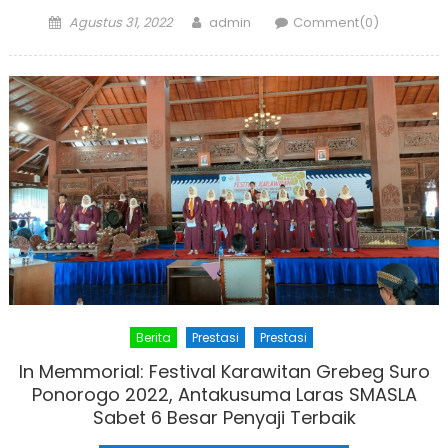
Posted
Author
Agustus 31, 2022
admin
Comment(0)
on
Berita
Prestasi
Prestasi
In Memmorial: Festival Karawitan Grebeg Suro
Ponorogo 2022, Antakusuma Laras SMASLA
Sabet 6 Besar Penyaji Terbaik