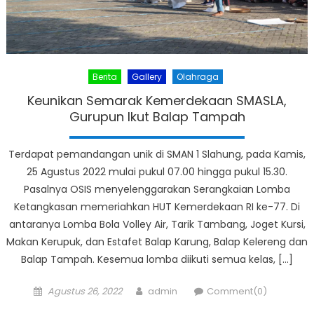
Berita
Gallery
Olahraga
Keunikan Semarak Kemerdekaan SMASLA,
Gurupun Ikut Balap Tampah
Terdapat pemandangan unik di SMAN 1 Slahung, pada Kamis,
25 Agustus 2022 mulai pukul 07.00 hingga pukul 15.30.
Pasalnya OSIS menyelenggarakan Serangkaian Lomba
Ketangkasan memeriahkan HUT Kemerdekaan RI ke-77. Di
antaranya Lomba Bola Volley Air, Tarik Tambang, Joget Kursi,
Makan Kerupuk, dan Estafet Balap Karung, Balap Kelereng dan
Balap Tampah. Kesemua lomba diikuti semua kelas, […]
Posted
Author
Agustus 26, 2022
admin
Comment(0)
on