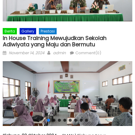
Berita
Gallery
Prestasi
In House Training Mewujudkan Sekolah
Adiwiyata yang Maju dan Bermutu
Posted
Author
November 14, 2024
admin
Comment(0)
on