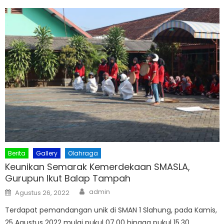
Berita
Gallery
Olahraga
Keunikan Semarak Kemerdekaan SMASLA,
Gurupun Ikut Balap Tampah
Author
Posted
admin
Agustus 26, 2022
on
Terdapat pemandangan unik di SMAN 1 Slahung, pada Kamis,
25 Agustus 2022 mulai pukul 07.00 hingga pukul 15.30.