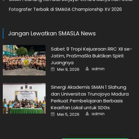
Fotografer Terbaik di SMAGA Championship XV 2026
Jangan Lewatkan SMASLA News
Sabet 9 Tropi Kejuaraan RRC XII se-
Jatim, PraSmaSla Buktikan Spirit
Juangnya
Author
Posted
admin
Mei 9, 2026
on
Sinergi Akademis SMAN 1 Slahung
dan Universitas Trunojoyo Madura
Perkuat Pembelajaran Berbasis
Kearifan Lokal untuk SDGs
Author
Posted
admin
Mei 5, 2026
on