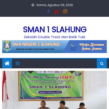
Skip
Kamis, Agustus 06, 2026
to
content
SMAN 1 SLAHUNG
Sekolah Double Track dan Batik Tulis