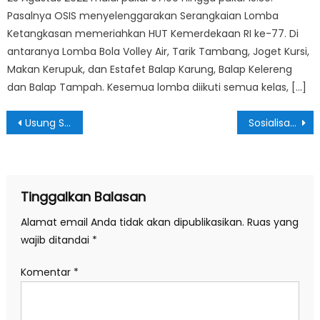
Pasalnya OSIS menyelenggarakan Serangkaian Lomba
Ketangkasan memeriahkan HUT Kemerdekaan RI ke-77. Di
antaranya Lomba Bola Volley Air, Tarik Tambang, Joget Kursi,
Makan Kerupuk, dan Estafet Balap Karung, Balap Kelereng
dan Balap Tampah. Kesemua lomba diikuti semua kelas, […]
Navigasi
Usung Spirit Kepemimpinan Organisasi, OSIS dan Ekstra SMASLA laksanakan LDKS di Sarangan
Sosialisasi Program Sekolah Adiwiyata bagi Kader Siswa di SMAN 1 Slahung
pos
Tinggalkan Balasan
Alamat email Anda tidak akan dipublikasikan.
Ruas yang
wajib ditandai
*
Komentar
*