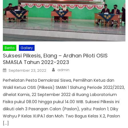
Berita
Gallery
Suksesi Pilkesis, Elang – Ardhan Piloti OSIS
SMASLA Tahun 2022-2023
Author
Posted
admin
September 23, 2022
on
Perhelatan Pesta Demokrasi Siswa, Pemilihan Ketua dan
Wakil Ketua OSIS (Pilkesis) SMAN 1 Slahung Periode 2022/2023,
dihelat Kamis, 22 September 2022 di Ruang Laboratorium
Fisika pukul 08.00 hingga pukul 14.00 WIB. Suksesi Pilkesis ini
diikuti oleh 3 Pasangan Calon (Paslon), yaitu: Paslon 1; Diky
Wahyu P Kelas XI.IPA.1 dan Moh. Two Bagus Kelas X.2, Paslon
[…]