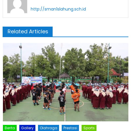
http://sman1slahung.sch.id
Related Articles
Berita
Gallery
Olahraga
Prestasi
Sports