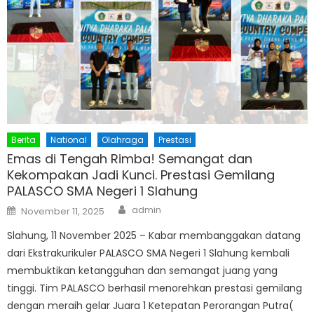
Berita
National
Olahraga
Prestasi
Emas di Tengah Rimba! Semangat dan
Kekompakan Jadi Kunci. Prestasi Gemilang
PALASCO SMA Negeri 1 Slahung
Author
Posted
admin
November 11, 2025
on
Slahung, 11 November 2025 – Kabar membanggakan datang
dari Ekstrakurikuler PALASCO SMA Negeri 1 Slahung kembali
membuktikan ketangguhan dan semangat juang yang
tinggi. Tim PALASCO berhasil menorehkan prestasi gemilang
dengan meraih gelar Juara 1 Ketepatan Perorangan Putra(