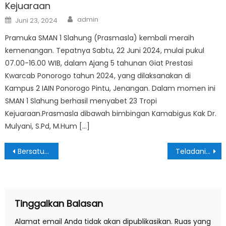
Kejuaraan
Author
Posted
admin
Juni 23, 2024
on
Pramuka SMAN 1 Slahung (Prasmasla) kembali meraih
kemenangan. Tepatnya Sabtu, 22 Juni 2024, mulai pukul
07.00-16.00 WIB, dalam Ajang 5 tahunan Giat Prestasi
Kwarcab Ponorogo tahun 2024, yang dilaksanakan di
Kampus 2 IAIN Ponorogo Pintu, Jenangan. Dalam momen ini
SMAN 1 Slahung berhasil menyabet 23 Tropi
Kejuaraan.Prasmasla dibawah bimbingan Kamabigus Kak Dr.
Mulyani, S.Pd, M.Hum […]
Navigasi
Bersatu Bangun Bangsa, SMAN 1 Slahung Peringati Sumpah Pemuda ke-94
Teladani Perjuangan Pahlawan dan Sambut Bulan Bahasa, OSIS SMASLA Helat Apel Peringatan dan Lomba
pos
Tinggalkan Balasan
Alamat email Anda tidak akan dipublikasikan.
Ruas yang