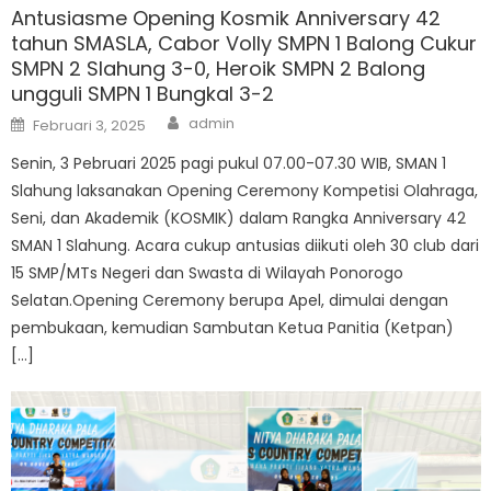
Antusiasme Opening Kosmik Anniversary 42
tahun SMASLA, Cabor Volly SMPN 1 Balong Cukur
SMPN 2 Slahung 3-0, Heroik SMPN 2 Balong
ungguli SMPN 1 Bungkal 3-2
Author
Posted
admin
Februari 3, 2025
on
Senin, 3 Pebruari 2025 pagi pukul 07.00-07.30 WIB, SMAN 1
Slahung laksanakan Opening Ceremony Kompetisi Olahraga,
Seni, dan Akademik (KOSMIK) dalam Rangka Anniversary 42
SMAN 1 Slahung. Acara cukup antusias diikuti oleh 30 club dari
15 SMP/MTs Negeri dan Swasta di Wilayah Ponorogo
Selatan.Opening Ceremony berupa Apel, dimulai dengan
pembukaan, kemudian Sambutan Ketua Panitia (Ketpan)
[…]