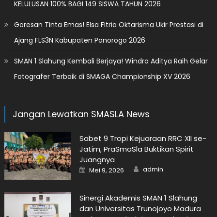
KELULUSAN 100% BAGI 149 SISWA TAHUN 2026
Goresan Tinta Emas! Elsa Fitria Oktarisma Ukir Prestasi di
Ajang FLS3N Kabupaten Ponorogo 2026
SMAN 1 Slahung Kembali Berjaya! Windra Aditya Raih Gelar
Fotografer Terbaik di SMAGA Championship XV 2026
Jangan Lewatkan SMASLA News
Sabet 9 Tropi Kejuaraan RRC XII se-
Jatim, PraSmaSla Buktikan Spirit
Juangnya
Author
Posted
admin
Mei 9, 2026
on
Sinergi Akademis SMAN 1 Slahung
dan Universitas Trunojoyo Madura