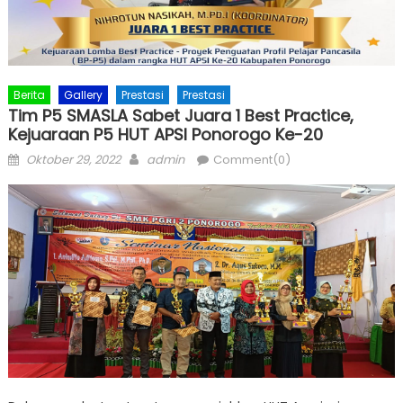
Berita
Gallery
Prestasi
Prestasi
Tim P5 SMASLA Sabet Juara 1 Best Practice,
Kejuaraan P5 HUT APSI Ponorogo Ke-20
Posted
Author
Oktober 29, 2022
admin
Comment(0)
on