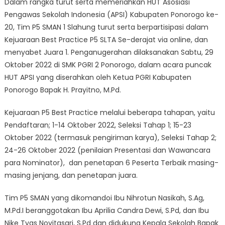
Dalam rangka turut serta memeriahkan HUT Asosiasi
Pengawas Sekolah Indonesia (APSI) Kabupaten Ponorogo ke-
20, Tim P5 SMAN 1 Slahung turut serta berpartisipasi dalam
Kejuaraan Best Practice P5 SLTA Se-derajat via online, dan
menyabet Juara 1. Penganugerahan dilaksanakan Sabtu, 29
Oktober 2022 di SMK PGRI 2 Ponorogo, dalam acara puncak
HUT APSI yang diserahkan oleh Ketua PGRI Kabupaten
Ponorogo Bapak H. Prayitno, M.Pd.
Kejuaraan P5 Best Practice melalui beberapa tahapan, yaitu
Pendaftaran; 1-14 Oktober 2022, Seleksi Tahap 1; 15-23
Oktober 2022 (termasuk pengiriman karya), Seleksi Tahap 2;
24-26 Oktober 2022 (penilaian Presentasi dan Wawancara
para Nominator), dan penetapan 6 Peserta Terbaik masing-
masing jenjang, dan penetapan juara.
Tim P5 SMAN yang dikomandoi Ibu Nihrotun Nasikah, S.Ag,
M.Pd.I beranggotakan Ibu Aprilia Candra Dewi, S.Pd, dan Ibu
Nike Tyas Novitasari, S.Pd dan didukung Kepala Sekolah Bapak