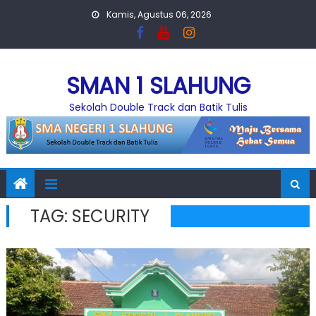
Skip
Kamis, Agustus 06, 2026
to
content
SMAN 1 SLAHUNG
Sekolah Double Track dan Batik Tulis
TAG:
SECURITY