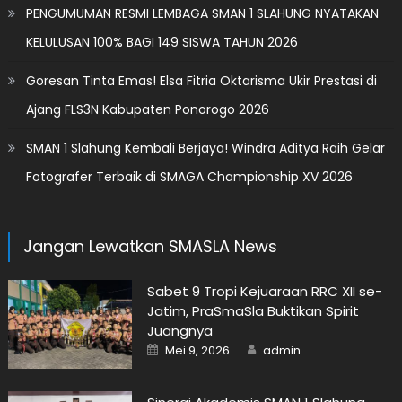
PENGUMUMAN RESMI LEMBAGA SMAN 1 SLAHUNG NYATAKAN
KELULUSAN 100% BAGI 149 SISWA TAHUN 2026
Goresan Tinta Emas! Elsa Fitria Oktarisma Ukir Prestasi di
Ajang FLS3N Kabupaten Ponorogo 2026
SMAN 1 Slahung Kembali Berjaya! Windra Aditya Raih Gelar
Fotografer Terbaik di SMAGA Championship XV 2026
Jangan Lewatkan SMASLA News
Sabet 9 Tropi Kejuaraan RRC XII se-
Jatim, PraSmaSla Buktikan Spirit
Juangnya
Posted
Author
Mei 9, 2026
admin
on