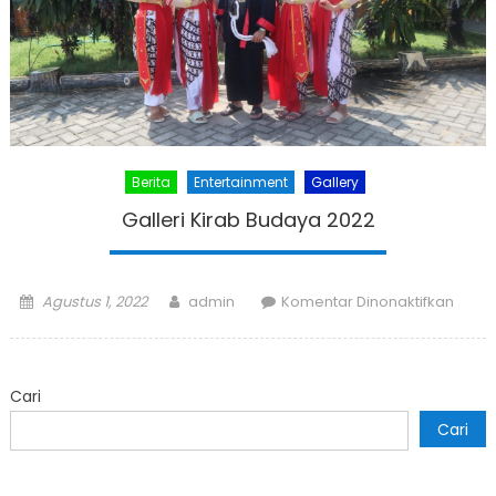
Berita
Entertainment
Gallery
Galleri Kirab Budaya 2022
Posted
Author
pada
Agustus 1, 2022
admin
Komentar Dinonaktifkan
on
Galler
Kirab
Buda
Cari
2022
Cari