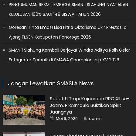
PENGUMUMAN RESMI LEMBAGA SMAN 1 SLAHUNG NYATAKAN
KELULUSAN 100% BAGI 149 SISWA TAHUN 2026
Goresan Tinta Emas! Elsa Fitria Oktarisma Ukir Prestasi di
Ajang FLS3N Kabupaten Ponorogo 2026
SMAN 1 Slahung Kembali Berjaya! Windra Aditya Raih Gelar
Fotografer Terbaik di SMAGA Championship XV 2026
Jangan Lewatkan SMASLA News
Sabet 9 Tropi Kejuaraan RRC XII se-
Jatim, PraSmaSla Buktikan Spirit
Juangnya
Posted
Author
Mei 9, 2026
admin
on