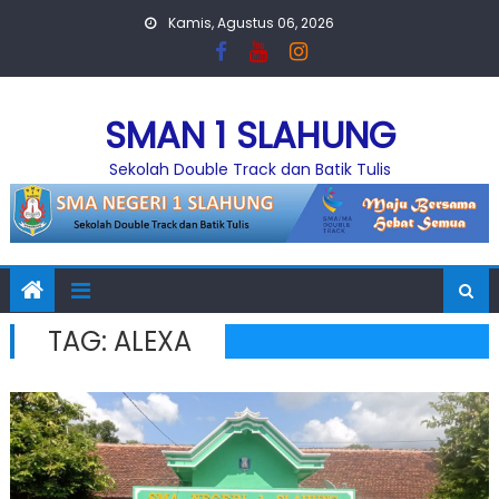
Skip
Kamis, Agustus 06, 2026
to
content
SMAN 1 SLAHUNG
Sekolah Double Track dan Batik Tulis
TAG:
ALEXA