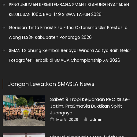
PENGUMUMAN RESMI LEMBAGA SMAN 1 SLAHUNG NYATAKAN
KELULUSAN 100% BAGI 149 SISWA TAHUN 2026
Goresan Tinta Emas! Elsa Fitria Oktarisma Ukir Prestasi di
Ajang FLS3N Kabupaten Ponorogo 2026
SMAN 1 Slahung Kembali Berjaya! Windra Aditya Raih Gelar
Fotografer Terbaik di SMAGA Championship XV 2026
Jangan Lewatkan SMASLA News
Sabet 9 Tropi Kejuaraan RRC XII se-
Jatim, PraSmaSla Buktikan Spirit
Juangnya
Posted
Author
Mei 9, 2026
admin
on